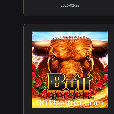
2026-02-22