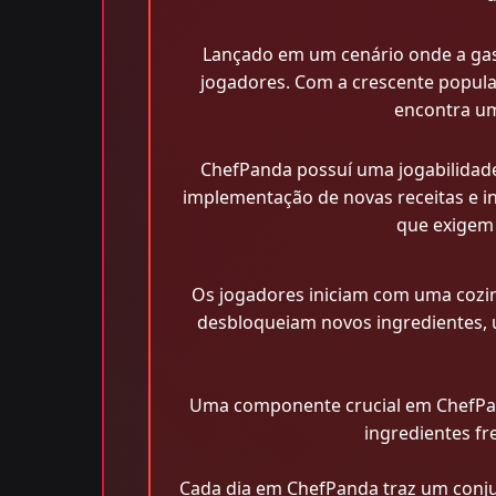
Lançado em um cenário onde a gas
jogadores. Com a crescente popul
encontra um
ChefPanda possuí uma jogabilidade 
implementação de novas receitas e i
que exigem
Os jogadores iniciam com uma cozin
desbloqueiam novos ingredientes, 
Uma componente crucial em ChefPand
ingredientes f
Cada dia em ChefPanda traz um conju