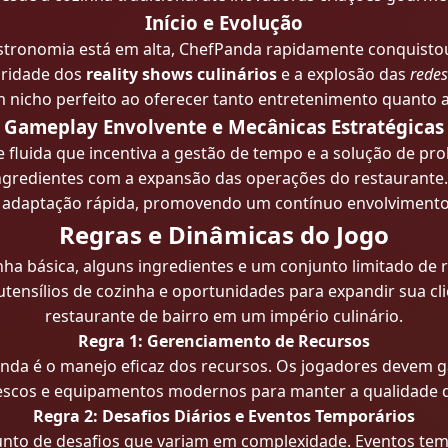
Início e Evolução
tronomia está em alta, ChefPanda rapidamente conquistou
aridade dos
reality shows culinários
e a explosão das
redes
 nicho perfeito ao oferecer tanto entretenimento quanto 
Gameplay Envolvente e Mecânicas Estratégicas
fluida que incentiva a gestão de tempo e a solução de pro
ngredientes com a expansão das operações do restaurante. 
 adaptação rápida, promovendo um contínuo envolvimento 
Regras e Dinâmicas do Jogo
ha básica, alguns ingredientes e um conjunto limitado de r
utensílios de cozinha e oportunidades para expandir sua c
restaurante de bairro em um império culinário.
Regra 1: Gerenciamento de Recursos
a é o manejo eficaz dos recursos. Os jogadores devem g
rescos e equipamentos modernos para manter a qualidade d
Regra 2: Desafios Diários e Eventos Temporários
nto de desafios que variam em complexidade. Eventos temp