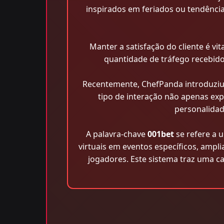
inspirados em feriados ou tendênci
Manter a satisfação do cliente é vi
quantidade de tráfego recebido
Recentemente, ChefPanda introduziu 
tipo de interação não apenas exp
personalidad
A palavra-chave
001bet
se refere a 
virtuais em eventos específicos, amp
jogadores. Este sistema traz uma ca