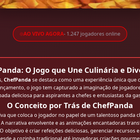
AO VIVO AGORA
- 1.247 jogadores online
anda: O Jogo que Une Culinária e Di
s,
ChefPanda
se destaca como uma experiência única que c
lançamento, o jogo tem capturado a imaginação de jogador
ada deliciosa para aspirantes a chefes e entusiastas da ga
O Conceito por Trás de ChefPanda
va que coloca o jogador no papel de um talentoso panda 
. A narrativa envolvente e as animações encantadoras tr
 objetivo é criar refeições deliciosas, gerenciar recursos e
esde a cozinha tradicional até inovadoras criações gourme