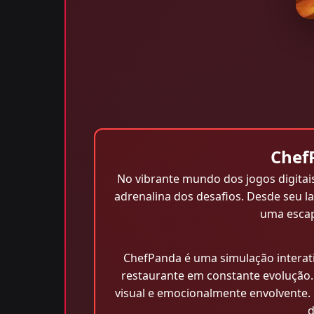
ChefP
No vibrante mundo dos jogos digitai
adrenalina dos desafios. Desde seu 
uma escap
ChefPanda é uma simulação interati
restaurante em constante evolução
visual e emocionalmente envolvente. O
d