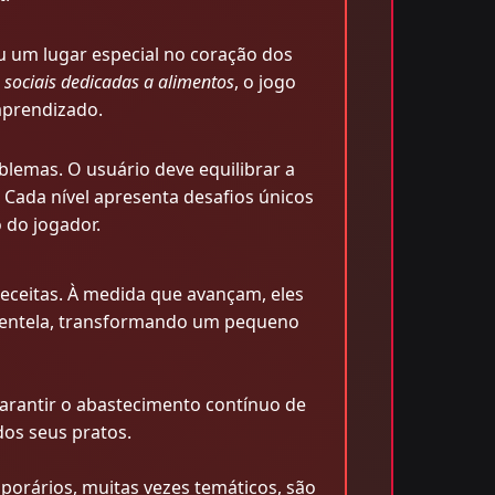
 um lugar especial no coração dos
 sociais dedicadas a alimentos
, o jogo
aprendizado.
blemas. O usuário deve equilibrar a
Cada nível apresenta desafios únicos
do jogador.
eceitas. À medida que avançam, eles
lientela, transformando um pequeno
arantir o abastecimento contínuo de
os seus pratos.
orários, muitas vezes temáticos, são