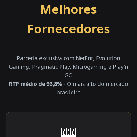
Melhores
Fornecedores
Parceria exclusiva com NetEnt, Evolution
Gaming, Pragmatic Play, Microgaming e Play'n
GO
RTP médio de 96,8%
- O mais alto do mercado
brasileiro
🎰