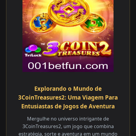
Explorando o Mundo de
3CoinTreasures2: Uma Viagem Para
Entusiastas de Jogos de Aventura
Mergulhe no universo intrigante de
3CoinTreasures2, um jogo que combina
estratégia, sorte e aventura em um mundo