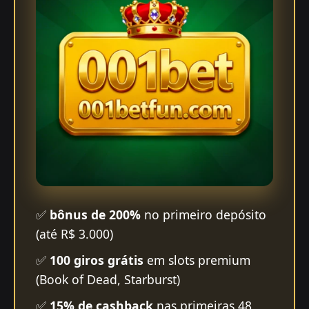
✅
bônus de 200%
no primeiro depósito
(até R$ 3.000)
✅
100 giros grátis
em slots premium
(Book of Dead, Starburst)
✅
15% de cashback
nas primeiras 48