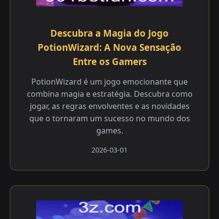
Descubra a Magia do Jogo
PotionWizard: A Nova Sensação
Entre os Gamers
PotionWizard é um jogo emocionante que
combina magia e estratégia. Descubra como
jogar, as regras envolventes e as novidades
que o tornaram um sucesso no mundo dos
games.
2026-03-01