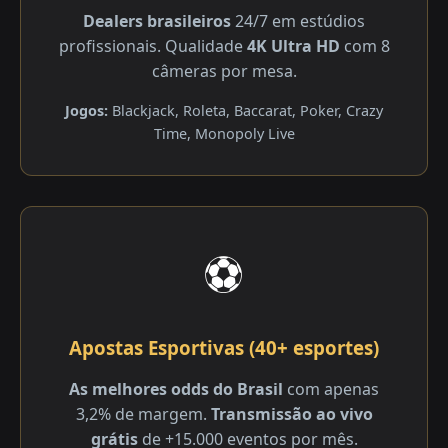
Dealers brasileiros
24/7 em estúdios
profissionais. Qualidade
4K Ultra HD
com 8
câmeras por mesa.
Jogos:
Blackjack, Roleta, Baccarat, Poker, Crazy
Time, Monopoly Live
⚽
Apostas Esportivas (40+ esportes)
As melhores odds do Brasil
com apenas
3,2% de margem.
Transmissão ao vivo
grátis
de +15.000 eventos por mês.