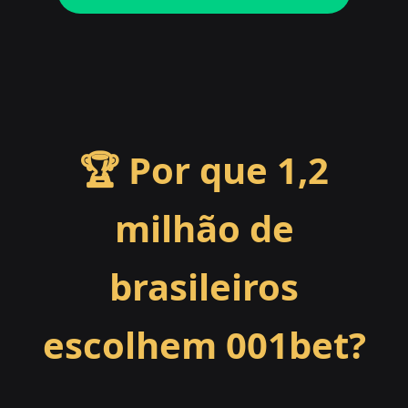
🏆 Por que 1,2
milhão de
brasileiros
escolhem 001bet?