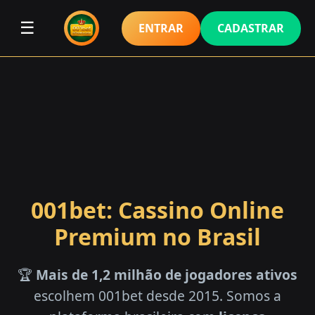
☰
ENTRAR
CADASTRAR
001bet: Cassino Online
Premium no Brasil
🏆
Mais de 1,2 milhão de jogadores ativos
escolhem 001bet desde 2015. Somos a