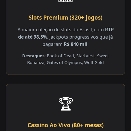
Slots Premium (320+ jogos)
A maior coleção de slots do Brasil, com
RTP
de até 98,5%
. Jackpots progressivos que já
pagaram
R$ 840 mil
.
Destaques:
Book of Dead, Starburst, Sweet
Bonanza, Gates of Olympus, Wolf Gold
🏆
Cassino Ao Vivo (80+ mesas)