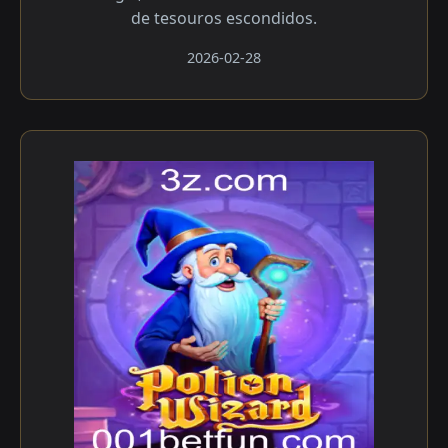
de tesouros escondidos.
2026-02-28