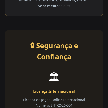
Bancos:
Itaú, Bradesco, Santander, Caixa |
Vencimento:
3 dias
🔒 Segurança e
Confiança
🏛️
Licença Internacional
Licença de Jogos Online Internacional
Número: INT-2026-001