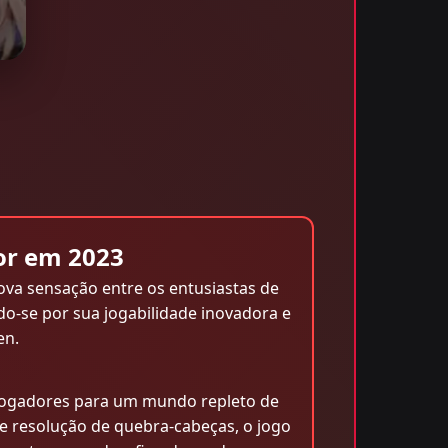
or em 2023
a sensação entre os entusiastas de
do-se por sua jogabilidade inovadora e
en.
 jogadores para um mundo repleto de
 e resolução de quebra-cabeças, o jogo