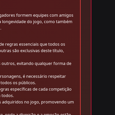
jogadores formem equipes com amigos
 a longevidade do jogo, como também
.
de regras essenciais que todos os
ras são exclusivas deste título,
outros, evitando qualquer forma de
rsonagens, é necessário respeitar
 todos os públicos.
egras específicas de cada competição
a todos.
os adquiridos no jogo, promovendo um
e, onde a diversão e a emoção estão