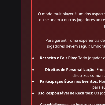
O modo multiplayer é um dos aspect
ou se unam a outros jogadores ao r
Para garantir uma experiência de
jogadores devem seguir. Embora 
Respeito e Fair Play:
Todo jogador d
Direitos de Personalização:
Enqua
diretrizes comunit
Participação Ética nos Eventos:
Nos
para ev
Uso Responsável de Recursos:
Os jog
CrazyHalloween, ao incorporar essa