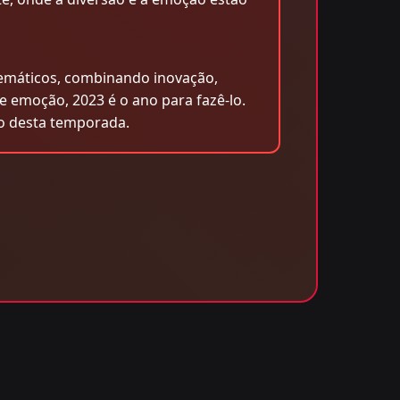
emáticos, combinando inovação,
 emoção, 2023 é o ano para fazê-lo.
o desta temporada.