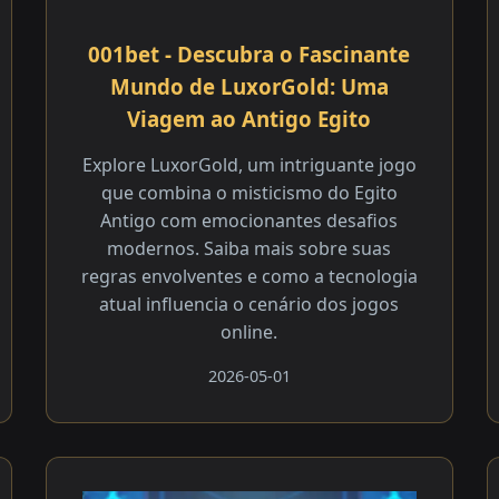
001bet - Descubra o Fascinante
Mundo de LuxorGold: Uma
Viagem ao Antigo Egito
Explore LuxorGold, um intriguante jogo
que combina o misticismo do Egito
Antigo com emocionantes desafios
modernos. Saiba mais sobre suas
regras envolventes e como a tecnologia
atual influencia o cenário dos jogos
online.
2026-05-01