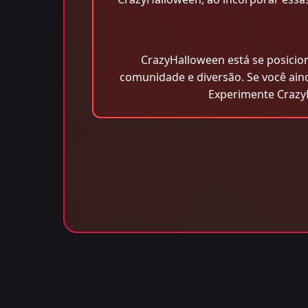
CrazyHalloween está se posici
comunidade e diversão. Se você ain
Experimente Crazy