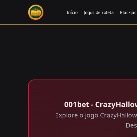
Início
Jogos de roleta
Blackjac
001bet - CrazyHall
Explore o jogo CrazyHallo
Des