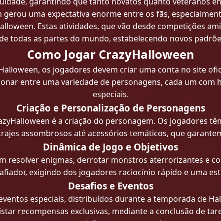
ficuldade, garantindo que tanto novatos quanto veteranos
 gerou uma expectativa enorme entre os fãs, especialmen
loween. Estas atividades, que vão desde competições amis
de todas as partes do mundo, estabelecendo novos padrõe
Como Jogar CrazyHalloween
lloween, os jogadores devem criar uma conta no site ofic
cionar entre uma variedade de personagens, cada um com hab
especiais.
Criação e Personalização de Personagens
azyHalloween é a criação do personagem. Os jogadores tê
rajes assombrosos até acessórios temáticos, que garante
Dinâmica de Jogo e Objetivos
em resolver enigmas, derrotar monstros aterrorizantes e col
fiador, exigindo dos jogadores raciocínio rápido e uma es
Desafios e Eventos
ventos especiais, distribuídos durante a temporada de Ha
tar recompensas exclusivas, mediante a conclusão de tare