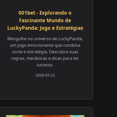
001bet - Explorando o
Fascinante Mundo de
LuckyPanda: Jogo e Estratégias
Mergulhe no universo de LuckyPanda,
um jogo emocionante que combina
sorte e estratégia. Descubra suas
regras, mecânicas e dicas para ter
sucesso.
2026-03-22