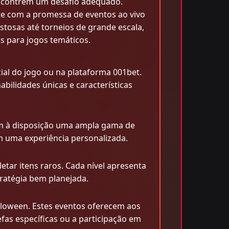
 encontrem um desafio adequado.
te com a promessa de eventos ao vivo
tosas até torneios de grande escala,
s para jogos temáticos.
ial do jogo ou na plataforma 001bet.
ilidades únicas e características
m à disposição uma ampla gama de
m uma experiência personalizada.
etar itens raros. Cada nível apresenta
tratégia bem planejada.
lloween. Estes eventos oferecem aos
fas específicas ou a participação em