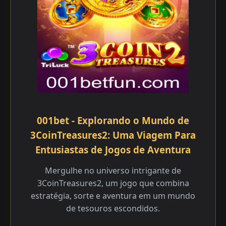
001bet - Explorando o Mundo de
3CoinTreasures2: Uma Viagem Para
Entusiastas de Jogos de Aventura
Mergulhe no universo intrigante de
3CoinTreasures2, um jogo que combina
estratégia, sorte e aventura em um mundo
de tesouros escondidos.