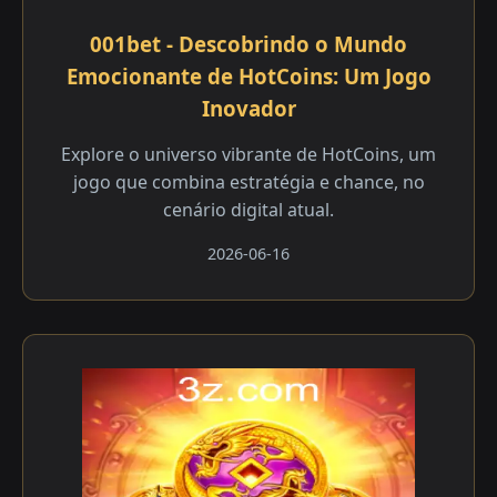
001bet - Descobrindo o Mundo
Emocionante de HotCoins: Um Jogo
Inovador
Explore o universo vibrante de HotCoins, um
jogo que combina estratégia e chance, no
cenário digital atual.
2026-06-16