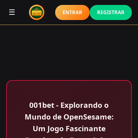
☰
ENTRAR
REGISTRAR
001bet - Explorando o
Mundo de OpenSesame:
Um Jogo Fascinante