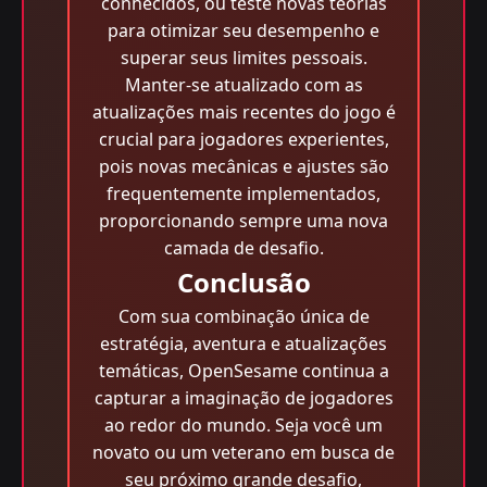
conhecidos, ou teste novas teorias
para otimizar seu desempenho e
superar seus limites pessoais.
Manter-se atualizado com as
atualizações mais recentes do jogo é
crucial para jogadores experientes,
pois novas mecânicas e ajustes são
frequentemente implementados,
proporcionando sempre uma nova
camada de desafio.
Conclusão
Com sua combinação única de
estratégia, aventura e atualizações
temáticas, OpenSesame continua a
capturar a imaginação de jogadores
ao redor do mundo. Seja você um
novato ou um veterano em busca de
seu próximo grande desafio,