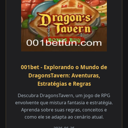
001bet - Explorando o Mundo de
DragonsTavern: Aventuras,
Estratégias e Regras
Descubra DragonsTavern, um jogo de RPG
envolvente que mistura fantasia e estratégia.
Aprenda sobre suas regras, conceitos e
como ele se adapta ao cenário atual.