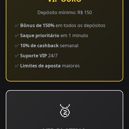
Depósito mínimo: R$ 150
✅
Bônus de 150%
em todos os depósitos
✅
Saque prioritário
em 1 minuto
✅
10% de cashback
semanal
✅
Suporte VIP
24/7
✅
Limites de aposta
maiores
🥈