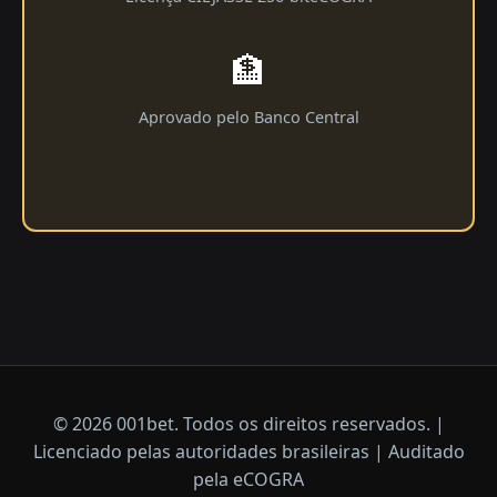
🏦
Aprovado pelo Banco Central
© 2026 001bet. Todos os direitos reservados. |
Licenciado pelas autoridades brasileiras | Auditado
pela eCOGRA