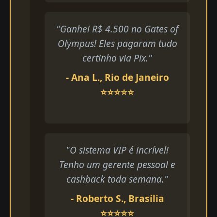
"Ganhei R$ 4.500 no Gates of
Olympus! Eles pagaram tudo
certinho via Pix."
- Ana L., Rio de Janeiro
⭐⭐⭐⭐⭐
"O sistema VIP é incrível!
Tenho um gerente pessoal e
cashback toda semana."
- Roberto S., Brasília
⭐⭐⭐⭐⭐