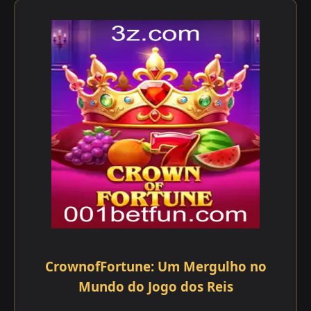
CrownofFortune: Um Mergulho no
Mundo do Jogo dos Reis