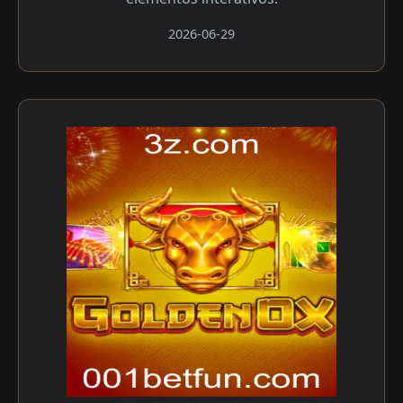
2026-06-29