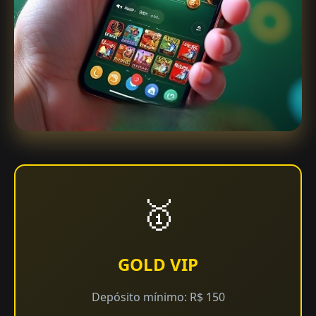
🥇
GOLD VIP
Depósito mínimo: R$ 150