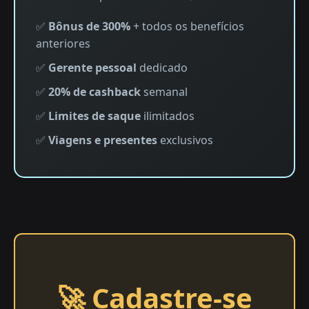
✅
Bônus de 300%
+ todos os benefícios
anteriores
✅
Gerente pessoal
dedicado
✅
20% de cashback
semanal
✅
Limites de saque
ilimitados
✅
Viagens e presentes
exclusivos
🚀 Cadastre-se