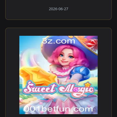
2026-06-27