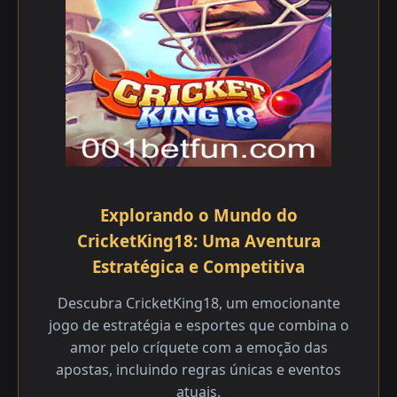
Explorando o Mundo do
CricketKing18: Uma Aventura
Estratégica e Competitiva
Descubra CricketKing18, um emocionante
jogo de estratégia e esportes que combina o
amor pelo críquete com a emoção das
apostas, incluindo regras únicas e eventos
atuais.