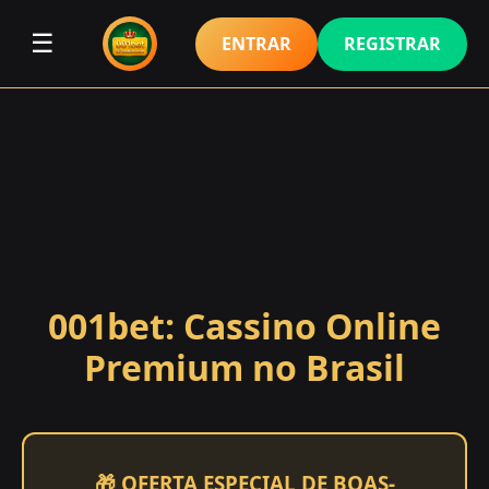
☰
ENTRAR
REGISTRAR
001bet: Cassino Online
Premium no Brasil
🎁 OFERTA ESPECIAL DE BOAS-