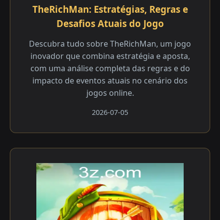
TheRichMan: Estratégias, Regras e
Desafios Atuais do Jogo
Descubra tudo sobre TheRichMan, um jogo
inovador que combina estratégia e aposta,
com uma análise completa das regras e do
impacto de eventos atuais no cenário dos
jogos online.
2026-07-05