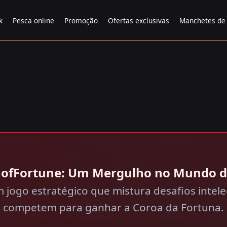
k
Pesca online
Promoção
Ofertas exclusivas
Manchetes de
nofFortune: Um Mergulho no Mundo do
ogo estratégico que mistura desafios intele
competem para ganhar a Coroa da Fortuna.