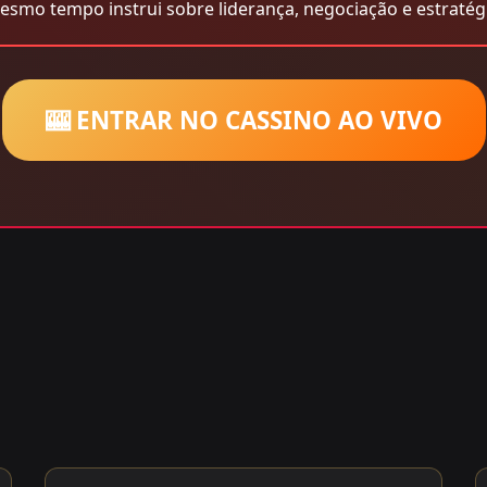
esmo tempo instrui sobre liderança, negociação e estratégi
🎰 ENTRAR NO CASSINO AO VIVO