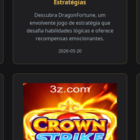
Estratégias
Descubra DragonFortune, um
envolvente jogo de estratégia que
desafia habilidades lógicas e oferece
recompensas emocionantes.
2026-05-20