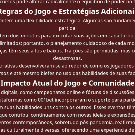
ecursos pode alterar radicalmente o equilíbrio de poder no t
Regras do Jogo e Estratégias Adicionai
mitem uma flexibilidade estratégica. Algumas são fundamen
partida:
tem dois minutos para executar suas ações em cada turno,
limitados; portanto, o planejamento cuidadoso de cada mo
nças têm seus altos e baixos. Traições são permitidas, ma
desastrosas.
s criativas desenvolveram-se ao redor de como os jogadores
rsos e até mesmo blefes no uso das habilidades de suas fac
Impacto Atual do Jogo e Comunidade
 digitais, como campeonatos online e fóruns de discussões
taformas como 001bet incorporaram o suporte para partid
 suas habilidades uns contra os outros. Esses eventos 
ue contribui continuamente com novas ideias e expansões
ntos contemporâneos, sobretudo pós-pandemia, reafirmou
 culturalmente diversas, oferecendo uma experiência de jo