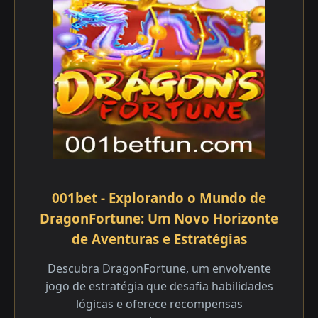
001bet - Explorando o Mundo de
DragonFortune: Um Novo Horizonte
de Aventuras e Estratégias
Descubra DragonFortune, um envolvente
jogo de estratégia que desafia habilidades
lógicas e oferece recompensas