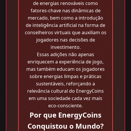
de energias renováveis ​​como
fatores-chave nas dinâmicas de
mercado, bem como a introdução
de inteligência artificial na forma de
conselheiros virtuais que auxiliam os
jogadores nas decisões de
investimento.
Essas adições não apenas
enriquecem a experiência de jogo,
mas também educam os jogadores
sobre energias limpas e práticas
sustentáveis, reforçando a
relevância cultural do EnergyCoins
em uma sociedade cada vez mais
eco-consciente.
Por que EnergyCoins
Conquistou o Mundo?