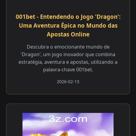
001bet - Entendendo o Jogo 'Dragon':
Uma Aventura Épica no Mundo das
Apostas Online
Descubra o emocionante mundo de
'Dragon', um jogo inovador que combina
estratégia, aventura e apostas, utilizando a
palavra-chave 001bet.
2026-02-13