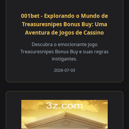
001bet - Explorando o Mundo de
Treasuresnipes Bonus Buy: Uma
Aventura de Jogos de Cassino
Descubra o emocionante jogo
Treasuresnipes Bonus Buy e suas regras
instigantes.
2026-07-03