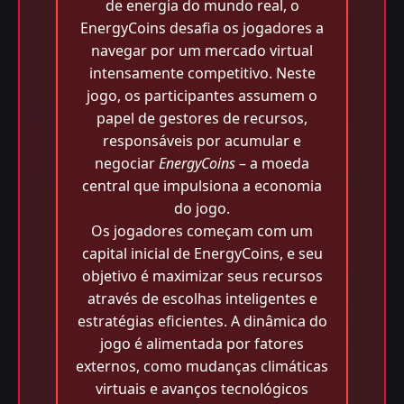
de energia do mundo real, o
EnergyCoins desafia os jogadores a
navegar por um mercado virtual
intensamente competitivo. Neste
jogo, os participantes assumem o
papel de gestores de recursos,
responsáveis por acumular e
negociar
EnergyCoins
– a moeda
central que impulsiona a economia
do jogo.
Os jogadores começam com um
capital inicial de EnergyCoins, e seu
objetivo é maximizar seus recursos
através de escolhas inteligentes e
estratégias eficientes. A dinâmica do
jogo é alimentada por fatores
externos, como mudanças climáticas
virtuais e avanços tecnológicos