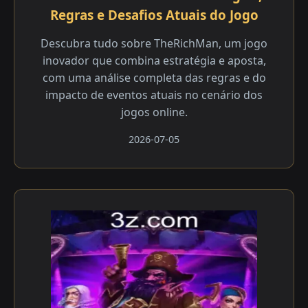
Regras e Desafios Atuais do Jogo
Descubra tudo sobre TheRichMan, um jogo
inovador que combina estratégia e aposta,
com uma análise completa das regras e do
impacto de eventos atuais no cenário dos
jogos online.
2026-07-05