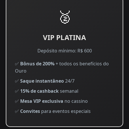
🥈
VIP PLATINA
Depósito mínimo: R$ 600
✅
Bônus de 200%
+ todos os benefícios do
Ouro
✅
Saque instantâneo
24/7
✅
15% de cashback
semanal
✅
Mesa VIP exclusiva
no cassino
✅
Convites
para eventos especiais