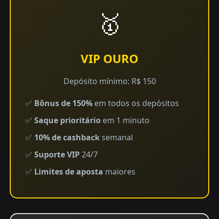
🥇
VIP OURO
Depósito mínimo: R$ 150
✅
Bônus de 150%
em todos os depósitos
✅
Saque prioritário
em 1 minuto
✅
10% de cashback
semanal
✅
Suporte VIP
24/7
✅
Limites de aposta
maiores