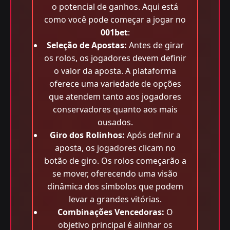
o potencial de ganhos. Aqui está
como você pode começar a jogar no
001bet
:
Seleção de Apostas:
Antes de girar
os rolos, os jogadores devem definir
o valor da aposta. A plataforma
oferece uma variedade de opções
que atendem tanto aos jogadores
conservadores quanto aos mais
ousados.
Giro dos Rolinhos:
Após definir a
aposta, os jogadores clicam no
botão de giro. Os rolos começarão a
se mover, oferecendo uma visão
dinâmica dos símbolos que podem
levar a grandes vitórias.
Combinações Vencedoras:
O
objetivo principal é alinhar os