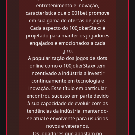
entretenimento e inovação,
característica que o 001bet promove
em sua gama de ofertas de jogos.
Cada aspecto do 100JokerStaxx é
projetado para manter os jogadores
engajados e emocionados a cada
giro.
A popularização dos jogos de slots
online como o 100JokerStaxx tem
incentivado a indústria a investir
continuamente em tecnologia e
inovação. Esse título em particular
encontrou sucesso em parte devido
à sua capacidade de evoluir com as
tendências da indústria, mantendo-
se atual e envolvente para usuários
novos e veteranos.
Os jogadores que apostam no