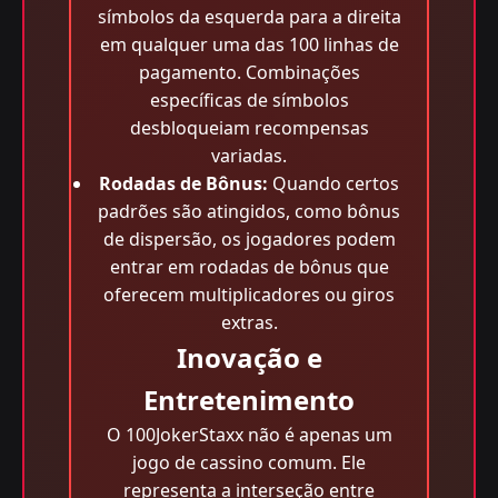
símbolos da esquerda para a direita
em qualquer uma das 100 linhas de
pagamento. Combinações
específicas de símbolos
desbloqueiam recompensas
variadas.
Rodadas de Bônus:
Quando certos
padrões são atingidos, como bônus
de dispersão, os jogadores podem
entrar em rodadas de bônus que
oferecem multiplicadores ou giros
extras.
Inovação e
Entretenimento
O 100JokerStaxx não é apenas um
jogo de cassino comum. Ele
representa a interseção entre