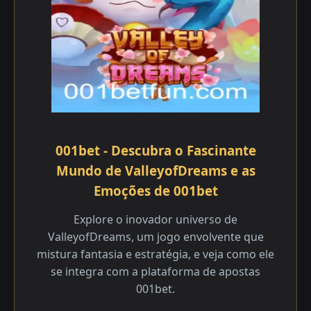
001bet - Descubra o Fascinante
Mundo de ValleyofDreams e as
Emoções de 001bet
Explore o inovador universo de
ValleyofDreams, um jogo envolvente que
mistura fantasia e estratégia, e veja como ele
se integra com a plataforma de apostas
001bet.