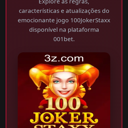
Explore as regras,
características e atualizações do
emocionante jogo 100JokerStaxx
disponível na plataforma
001bet.