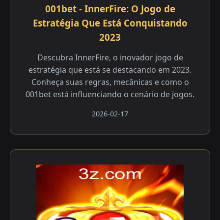
001bet - InnerFire: O Jogo de
Estratégia Que Está Conquistando
2023
Descubra InnerFire, o inovador jogo de
estratégia que está se destacando em 2023.
Conheça suas regras, mecânicas e como o
001bet está influenciando o cenário de jogos.
2026-02-17