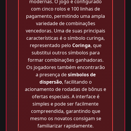
modernas. O jogo é configurado
com cinco rolos e 100 linhas de
pagamento, permitindo uma ampla
variedade de combinações
vencedoras. Uma de suas principais
características é o símbolo curinga,
representado pelo
Coringa
, que
substitui outros símbolos para
formar combinações ganhadoras.
Os jogadores também encontrarão
a presença de
símbolos de
dispersão
, facilitando o
acionamento de rodadas de bônus e
ofertas especiais. A interface é
simples e pode ser facilmente
compreendida, garantindo que
mesmo os novatos consigam se
familiarizar rapidamente.