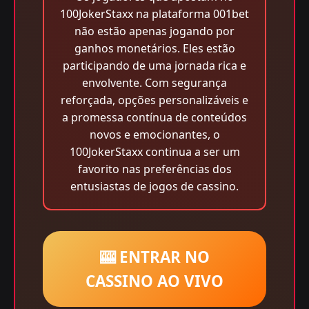
100JokerStaxx na plataforma 001bet
não estão apenas jogando por
ganhos monetários. Eles estão
participando de uma jornada rica e
envolvente. Com segurança
reforçada, opções personalizáveis e
a promessa contínua de conteúdos
novos e emocionantes, o
100JokerStaxx continua a ser um
favorito nas preferências dos
entusiastas de jogos de cassino.
🎰 ENTRAR NO
CASSINO AO VIVO