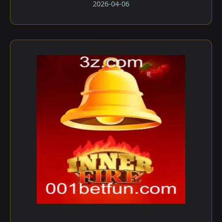
2026-04-06