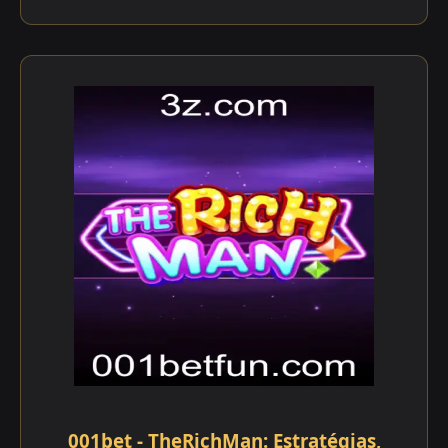
001bet - TheRichMan: Estratégias,