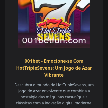
001bet - Emocione-se Com
HotTripleSevens: Um Jogo de Azar
Vibrante
Descubra o mundo de HotTripleSevens, um
jogo de azar envolvente que combina a
nostalgia das máquinas caça-níqueis
clássicas com a inovação digital moderna.