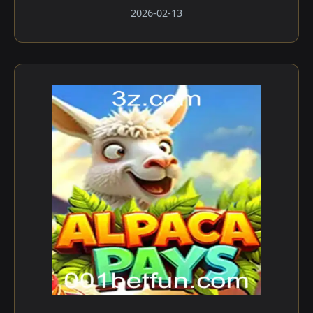
2026-02-13