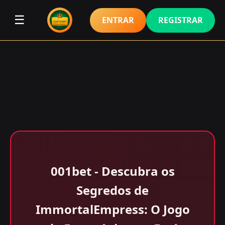
☰
ENTRAR
REGISTRAR
001bet - Descubra os
Segredos de
ImmortalEmpress: O Jogo