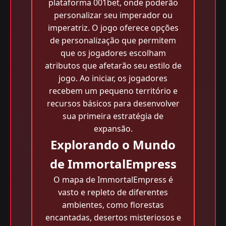
plataforma 001bet, onde poderão
personalizar seu imperador ou
imperatriz. O jogo oferece opções
de personalização que permitem
que os jogadores escolham
atributos que afetarão seu estilo de
jogo. Ao iniciar, os jogadores
recebem um pequeno território e
recursos básicos para desenvolver
sua primeira estratégia de
expansão.
Explorando o Mundo
de ImmortalEmpress
O mapa de ImmortalEmpress é
vasto e repleto de diferentes
ambientes, como florestas
encantadas, desertos misteriosos e