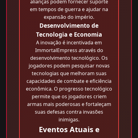
alianças podem fornecer suporte
em tempos de guerra e ajudar na
expansão do império.
Desenvolvimento de
Tecnologia e Economia
A inovação é incentivada em
ImmortalEmpress através do
desenvolvimento tecnológico. Os
jogadores podem pesquisar novas
tecnologias que melhoram suas
capacidades de combate e eficiência
econômica. O progresso tecnológico
permite que os jogadores criem
armas mais poderosas e fortaleçam
suas defesas contra invasões
inimigas.
Eventos Atuais e