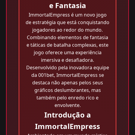
e Fantasia
ImmortalEmpress é um novo jogo
de estratégia que está conquistando
jogadores ao redor do mundo.
Combinando elementos de fantasia
e táticas de batalha complexas, este
jogo oferece uma experiência
imersiva e desafiadora.
Desenvolvido pela inovadora equipe
da 001bet, ImmortalEmpress se
destaca não apenas pelos seus
gráficos deslumbrantes, mas
também pelo enredo rico e
envolvente.
Introdução a
ImmortalEmpress