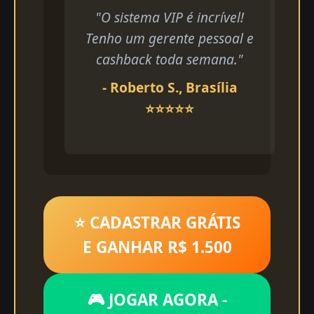
"O sistema VIP é incrível!
Tenho um gerente pessoal e
cashback toda semana."
- Roberto S., Brasília
⭐⭐⭐⭐⭐
⭐ CADASTRAR GRÁTIS
E GANHAR R$ 1.500
🎮 JOGAR AGORA -