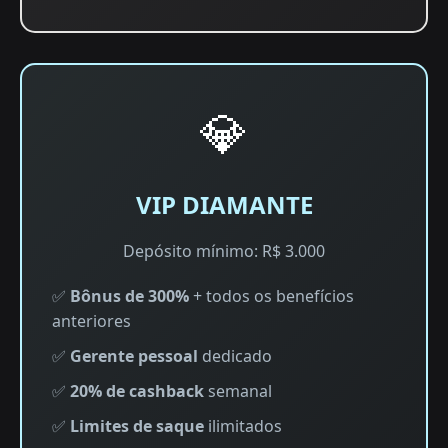
💎
VIP DIAMANTE
Depósito mínimo: R$ 3.000
✅
Bônus de 300%
+ todos os benefícios
anteriores
✅
Gerente pessoal
dedicado
✅
20% de cashback
semanal
✅
Limites de saque
ilimitados