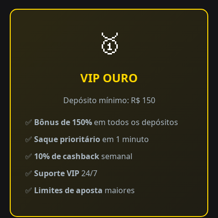
🥇
VIP OURO
Depósito mínimo: R$ 150
✅
Bônus de 150%
em todos os depósitos
✅
Saque prioritário
em 1 minuto
✅
10% de cashback
semanal
✅
Suporte VIP
24/7
✅
Limites de aposta
maiores