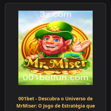
001bet - Descubra o Universo de
MrMiser: O Jogo de Estratégia que