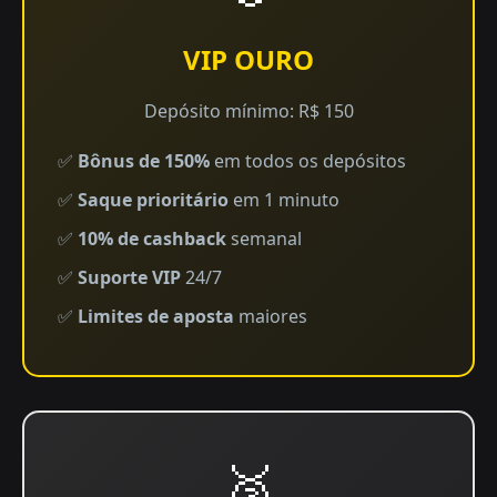
VIP OURO
Depósito mínimo: R$ 150
✅
Bônus de 150%
em todos os depósitos
✅
Saque prioritário
em 1 minuto
✅
10% de cashback
semanal
✅
Suporte VIP
24/7
✅
Limites de aposta
maiores
🥈