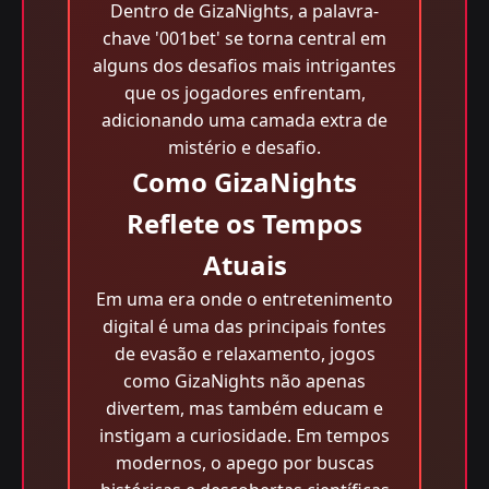
Dentro de GizaNights, a palavra-
chave '001bet' se torna central em
alguns dos desafios mais intrigantes
que os jogadores enfrentam,
adicionando uma camada extra de
mistério e desafio.
Como GizaNights
Reflete os Tempos
Atuais
Em uma era onde o entretenimento
digital é uma das principais fontes
de evasão e relaxamento, jogos
como GizaNights não apenas
divertem, mas também educam e
instigam a curiosidade. Em tempos
modernos, o apego por buscas