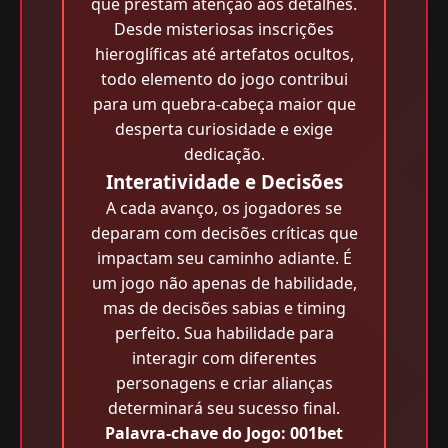
que prestam atenção aos detalhes.
Desde misteriosas inscrições
hieroglíficas até artefatos ocultos,
todo elemento do jogo contribui
para um quebra-cabeça maior que
desperta curiosidade e exige
dedicação.
Interatividade e Decisões
A cada avanço, os jogadores se
deparam com decisões críticas que
impactam seu caminho adiante. É
um jogo não apenas de habilidade,
mas de decisões sabias e timing
perfeito. Sua habilidade para
interagir com diferentes
personagens e criar alianças
determinará seu sucesso final.
Palavra-chave do Jogo: 001bet