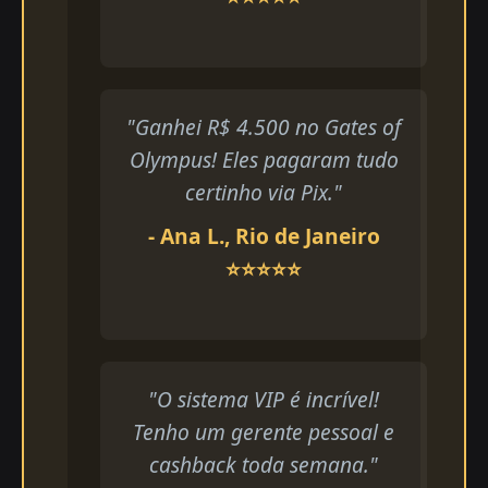
"Ganhei R$ 4.500 no Gates of
Olympus! Eles pagaram tudo
certinho via Pix."
- Ana L., Rio de Janeiro
⭐⭐⭐⭐⭐
"O sistema VIP é incrível!
Tenho um gerente pessoal e
cashback toda semana."