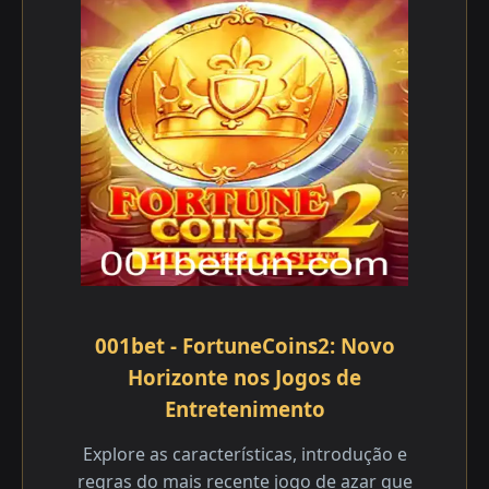
001bet - FortuneCoins2: Novo
Horizonte nos Jogos de
Entretenimento
Explore as características, introdução e
regras do mais recente jogo de azar que