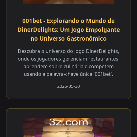
001bet - Explorando o Mundo de
DinerDelights: Um Jogo Empolgante
no Universo Gastronômico
Descubra o universo do jogo DinerDelights,
onde os jogadores gerenciam restaurantes,
aprendem sobre culinária e competem
usando a palavra-chave única '001bet'.
2026-05-30