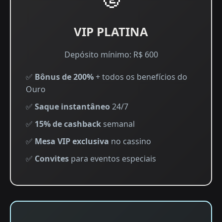
VIP PLATINA
Depósito mínimo: R$ 600
✅
Bônus de 200%
+ todos os benefícios do
Ouro
✅
Saque instantâneo
24/7
✅
15% de cashback
semanal
✅
Mesa VIP exclusiva
no cassino
✅
Convites
para eventos especiais