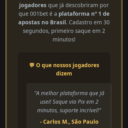
jogadores
que já descobriram por
que 001bet é a
plataforma nº 1 de
apostas no Brasil
. Cadastro em 30
segundos, primeiro saque em 2
minutos!
💬 O que nossos jogadores
dizem
"A melhor plataforma que já
usei! Saque via Pix em 2
minutos, suporte incrível!"
- Carlos M., São Paulo