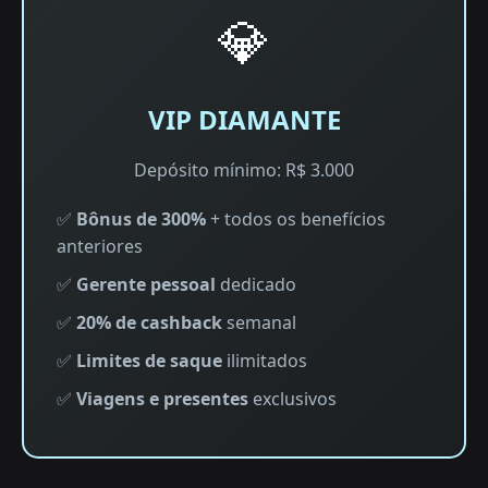
💎
VIP DIAMANTE
Depósito mínimo: R$ 3.000
✅
Bônus de 300%
+ todos os benefícios
anteriores
✅
Gerente pessoal
dedicado
✅
20% de cashback
semanal
✅
Limites de saque
ilimitados
✅
Viagens e presentes
exclusivos