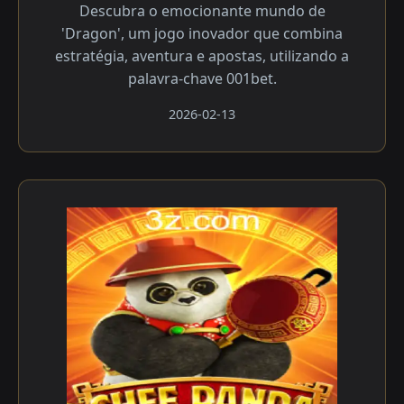
Descubra o emocionante mundo de
'Dragon', um jogo inovador que combina
estratégia, aventura e apostas, utilizando a
palavra-chave 001bet.
2026-02-13