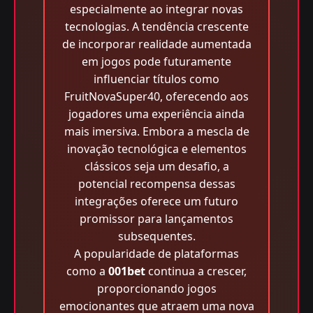
especialmente ao integrar novas
tecnologias. A tendência crescente
de incorporar realidade aumentada
em jogos pode futuramente
influenciar títulos como
FruitNovaSuper40, oferecendo aos
jogadores uma experiência ainda
mais imersiva. Embora a mescla de
inovação tecnológica e elementos
clássicos seja um desafio, a
potencial recompensa dessas
integrações oferece um futuro
promissor para lançamentos
subsequentes.
A popularidade de plataformas
como a
001bet
continua a crescer,
proporcionando jogos
emocionantes que atraem uma nova