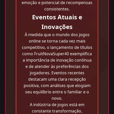
emoção e potencial de recompensas
consistentes.
Eventos Atuais e
Inovações
À medida que o mundo dos jogos
online se torna cada vez mais
competitivo, o lançamento de títulos
como FruitNovaSuper40 exemplifica
a importância de inovação contínua
e de atender às preferências dos
jogadores. Eventos recentes
destacam uma clara recepção
positiva, com análises que elogiam
seu equilíbrio entre o familiar e o
novo.
A indústria de jogos está em
constante transformação,