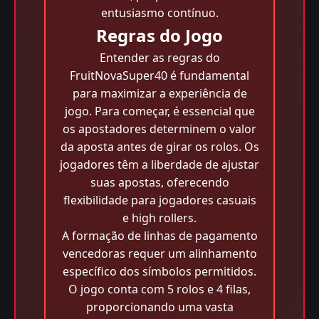
entusiasmo contínuo.
Regras do Jogo
Entender as regras do
FruitNovaSuper40 é fundamental
para maximizar a experiência de
jogo. Para começar, é essencial que
os apostadores determinem o valor
da aposta antes de girar os rolos. Os
jogadores têm a liberdade de ajustar
suas apostas, oferecendo
flexibilidade para jogadores casuais
e high rollers.
A formação de linhas de pagamento
vencedoras requer um alinhamento
específico dos símbolos permitidos.
O jogo conta com 5 rolos e 4 filas,
proporcionando uma vasta