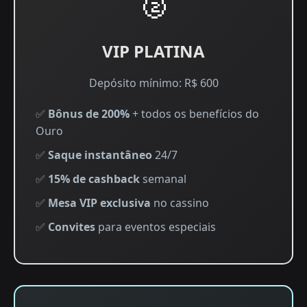
🥈
VIP PLATINA
Depósito mínimo: R$ 600
✅
Bônus de 200%
+ todos os benefícios do
Ouro
✅
Saque instantâneo
24/7
✅
15% de cashback
semanal
✅
Mesa VIP exclusiva
no cassino
✅
Convites
para eventos especiais