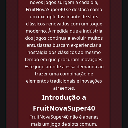
novos jogos surgem a cada dia,
FruitNovaSuper40 se destaca como
um exemplo fascinante de slots
clássicos renovados com um toque
moderno. À medida que a indústria
dos jogos continua a evoluir, muitos
entusiastas buscam experienciar a
nostalgia dos clássicos ao mesmo
tempo em que procuram inovações.
Este jogo atende a essa demanda ao
trazer uma combinação de
elementos tradicionais e inovações
atraentes.
Introdução a
FruitNovaSuper40
FruitNovaSuper40 não é apenas
mais um jogo de slots comum.