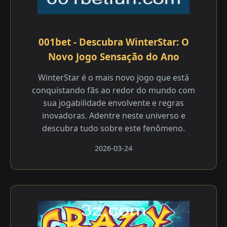
001bet - Descubra WinterStar: O
Novo Jogo Sensação do Ano
WinterStar é o mais novo jogo que está
conquistando fãs ao redor do mundo com
sua jogabilidade envolvente e regras
inovadoras. Adentre neste universo e
descubra tudo sobre este fenômeno.
2026-03-24