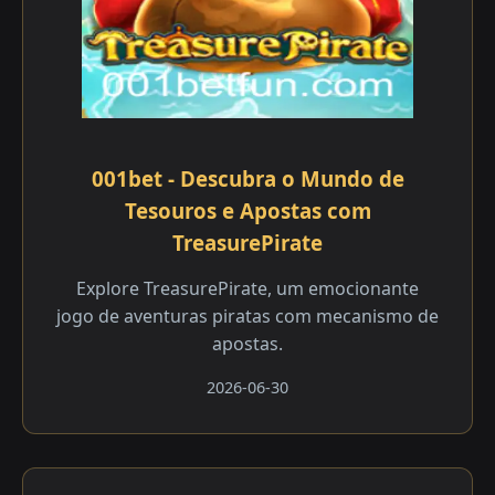
001bet - Descubra o Mundo de
Tesouros e Apostas com
TreasurePirate
Explore TreasurePirate, um emocionante
jogo de aventuras piratas com mecanismo de
apostas.
2026-06-30