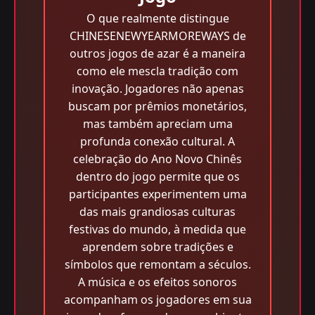
O que realmente distingue
CHINESENEWYEARMOREWAYS de
outros jogos de azar é a maneira
como ele mescla tradição com
inovação. Jogadores não apenas
buscam por prêmios monetários,
mas também apreciam uma
profunda conexão cultural. A
celebração do Ano Novo Chinês
dentro do jogo permite que os
participantes experimentem uma
das mais grandiosas culturas
festivas do mundo, à medida que
aprendem sobre tradições e
símbolos que remontam a séculos.
A música e os efeitos sonoros
acompanham os jogadores em sua