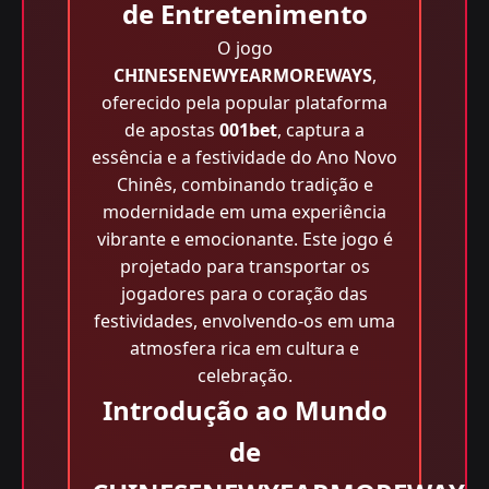
de Entretenimento
O jogo
CHINESENEWYEARMOREWAYS
,
oferecido pela popular plataforma
de apostas
001bet
, captura a
essência e a festividade do Ano Novo
Chinês, combinando tradição e
modernidade em uma experiência
vibrante e emocionante. Este jogo é
projetado para transportar os
jogadores para o coração das
festividades, envolvendo-os em uma
atmosfera rica em cultura e
celebração.
Introdução ao Mundo
de