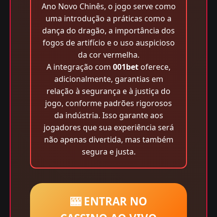
Ano Novo Chinês, o jogo serve como
uma introdução a práticas como a
dança do dragão, a importância dos
fogos de artifício e o uso auspicioso
da cor vermelha.
A integração com
001bet
oferece,
adicionalmente, garantias em
relação à segurança e à justiça do
jogo, conforme padrões rigorosos
da indústria. Isso garante aos
jogadores que sua experiência será
não apenas divertida, mas também
segura e justa.
🎰 ENTRAR NO