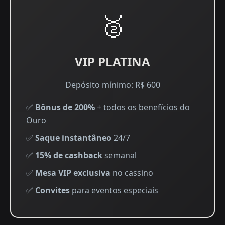
🥈
VIP PLATINA
Depósito mínimo: R$ 600
✅
Bônus de 200%
+ todos os benefícios do
Ouro
✅
Saque instantâneo
24/7
✅
15% de cashback
semanal
✅
Mesa VIP exclusiva
no cassino
✅
Convites
para eventos especiais