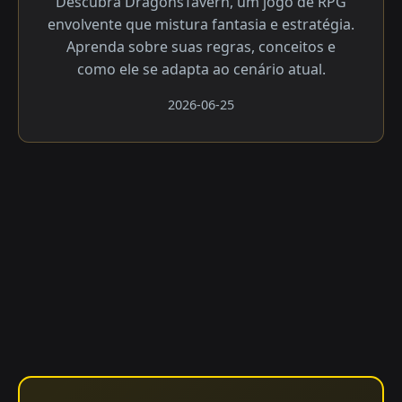
Descubra DragonsTavern, um jogo de RPG
envolvente que mistura fantasia e estratégia.
Aprenda sobre suas regras, conceitos e
como ele se adapta ao cenário atual.
2026-06-25