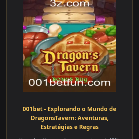
001bet - Explorando o Mundo de
DragonsTavern: Aventuras,
Estratégias e Regras