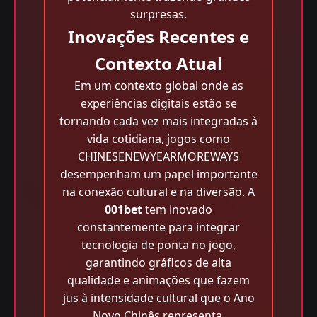
surpresas.
Inovações Recentes e
Contexto Atual
Em um contexto global onde as
experiências digitais estão se
tornando cada vez mais integradas à
vida cotidiana, jogos como
CHINESENEWYEARMOREWAYS
desempenham um papel importante
na conexão cultural e na diversão. A
001bet
tem inovado
constantemente para integrar
tecnologia de ponta no jogo,
garantindo gráficos de alta
qualidade e animações que fazem
jus à intensidade cultural que o Ano
Novo Chinês representa.