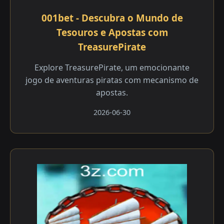
001bet - Descubra o Mundo de
Tesouros e Apostas com
TreasurePirate
Explore TreasurePirate, um emocionante
jogo de aventuras piratas com mecanismo de
apostas.
2026-06-30