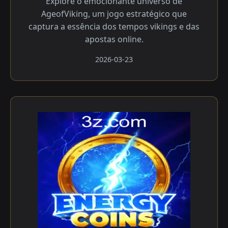
Explore o emocionante universo de
AgeofViking, um jogo estratégico que
captura a essência dos tempos vikings e das
apostas online.
2026-03-23