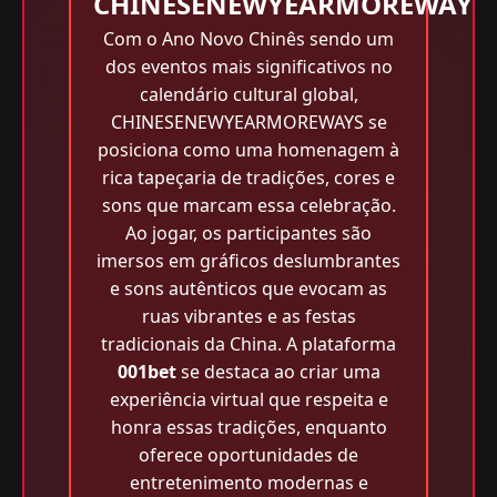
CHINESENEWYEARMOREWAYS
Com o Ano Novo Chinês sendo um
dos eventos mais significativos no
calendário cultural global,
CHINESENEWYEARMOREWAYS se
posiciona como uma homenagem à
rica tapeçaria de tradições, cores e
sons que marcam essa celebração.
Ao jogar, os participantes são
imersos em gráficos deslumbrantes
e sons autênticos que evocam as
ruas vibrantes e as festas
tradicionais da China. A plataforma
001bet
se destaca ao criar uma
experiência virtual que respeita e
honra essas tradições, enquanto
oferece oportunidades de
entretenimento modernas e