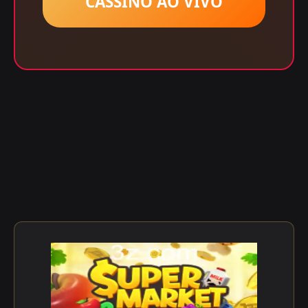
CASSINO AO VIVO