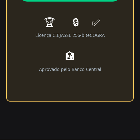
🏆
🔒
✅
Licença CIEJA
SSL 256-bit
eCOGRA
🏦
Aprovado pelo Banco Central