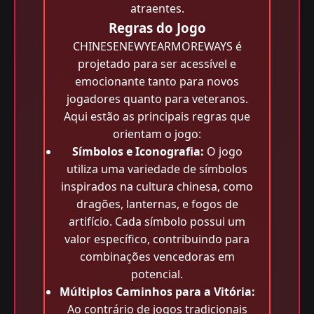
atraentes.
Regras do Jogo
CHINESENEWYEARMOREWAYS é
projetado para ser acessível e
emocionante tanto para novos
jogadores quanto para veteranos.
Aqui estão as principais regras que
orientam o jogo:
Símbolos e Iconografia:
O jogo
utiliza uma variedade de símbolos
inspirados na cultura chinesa, como
dragões, lanternas, e fogos de
artifício. Cada símbolo possui um
valor específico, contribuindo para
combinações vencedoras em
potencial.
Múltiplos Caminhos para a Vitória:
Ao contrário de jogos tradicionais