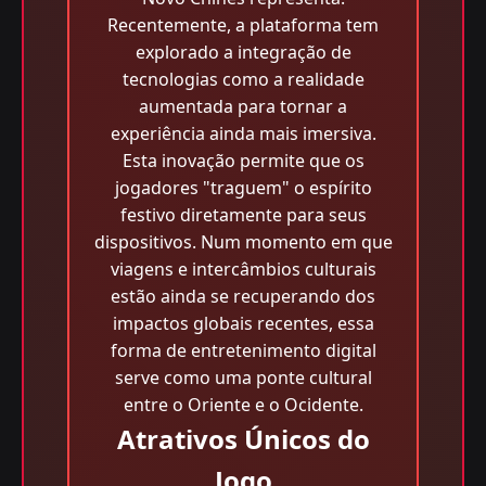
Recentemente, a plataforma tem
explorado a integração de
tecnologias como a realidade
aumentada para tornar a
experiência ainda mais imersiva.
Esta inovação permite que os
jogadores "traguem" o espírito
festivo diretamente para seus
dispositivos. Num momento em que
viagens e intercâmbios culturais
estão ainda se recuperando dos
impactos globais recentes, essa
forma de entretenimento digital
serve como uma ponte cultural
entre o Oriente e o Ocidente.
Atrativos Únicos do
Jogo