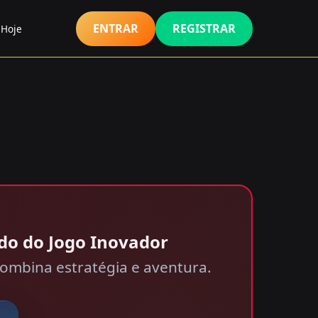
ENTRAR
REGISTRAR
 Hoje
do do Jogo Inovador
combina estratégia e aventura.