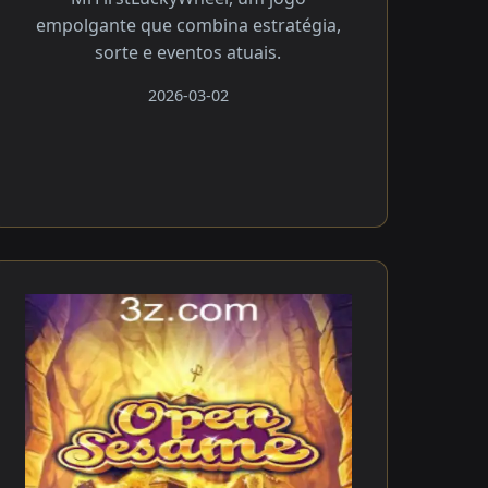
empolgante que combina estratégia,
sorte e eventos atuais.
2026-03-02