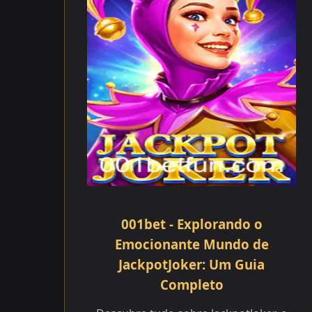
001bet - Explorando o
Emocionante Mundo de
JackpotJoker: Um Guia
Completo