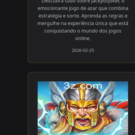
Descubra tudo sobre JackpotJoker, o
emocionante jogo de azar que combina
estratégia e sorte. Aprenda as regras e
mergulhe na experiência única que está
conquistando o mundo dos jogos
online.
2026-02-25