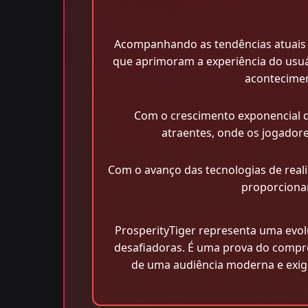
Acompanhando as tendências atuais n
que aprimoram a experiência do usuár
acontecimen
Com o crescimento exponencial do
atraentes, onde os jogadore
Com o avanço das tecnologias de reali
proporcionan
ProsperityTiger representa uma evo
desafiadoras. É uma prova do compro
de uma audiência moderna e exig