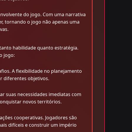
envolvente do jogo. Com uma narrativa
der, tornando o jogo não apenas uma
vas.
tanto habilidade quanto estratégia.
o jogo:
ios. A flexibilidade no planejamento
 diferentes objetivos.
rar suas necessidades imediatas com
onquistar novos territórios.
ações cooperativas. Jogadores são
is difíceis e construir um império