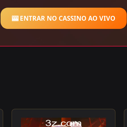
🎰 ENTRAR NO CASSINO AO VIVO